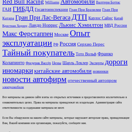
Автомобили
Red Bull Racing
Williams
Валттери Боттас
ГИБДД
ГАИ
Госавтоинспекции
Гран При Бразилии
Гран При
ДТП
Гран При Лас-Вегаса
Карлос Сайнс
Катара
Китай
Льюис Хэмилтон
Ландо Норрис
МВД России
Кристиан Хорнер
Опыт
Макс Ферстаппен
Москве
эксплуатации
Россия
Серхио Перес
РФ
Тайный покупатель
Франко
Тото Вольф
дороги
Колапинто
Шарль Леклер
Фредерик Вассёр
Цены
Эксперты
иномарки
китайские автомобили
новинки
новости автофирм
отечественный автопром
электромобили
Все материалы на данном сайте взяты из открытых источников и предоставляются исключительно в
ознакомительных целях. Права на материалы принадлежат их владельцам. Администрация сайта
ответственности за содержание материала не несет.
Если Вы обнаружили на нашем сайте материалы, которые нарушают авторские права, принадлежащие
Вам, Вашей компании или организации, пожалуйста, сообщите нам.