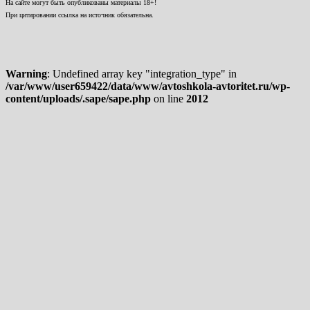
На сайте могут быть опубликованы материалы 18+!
При цитировании ссылка на источник обязательна.
Warning
: Undefined array key "integration_type" in
/var/www/user659422/data/www/avtoshkola-avtoritet.ru/wp-
content/uploads/.sape/sape.php
on line
2012