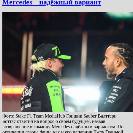
Mercedes – надёжный вариант
Фото: Stake F1 Team MediaHub Гонщик Sauber Валттери
Боттас ответил на вопрос о своём будущем, назвав
возвращение в команду Mercedes надёжным вариантом. По
окончании сезона финн, как и его напарник Чжоу Гуаньюй,