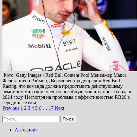
Фото: Getty Images / Red Bull Content Pool Менеджер Макса
Ферстаппена Рэймонд Вермюлен предупредил Red Bull
Racing, что команда должна предоставить действующему
чемпиону мира конкурентоспособную машину после спада в
2024 году. Несмотря на проблемы с эффективностью RB20 в
середине сезона,…
Пагинация
Previous
1
2
3
4
5
6
…
17
Next
записей
Найти:
Автоспорт