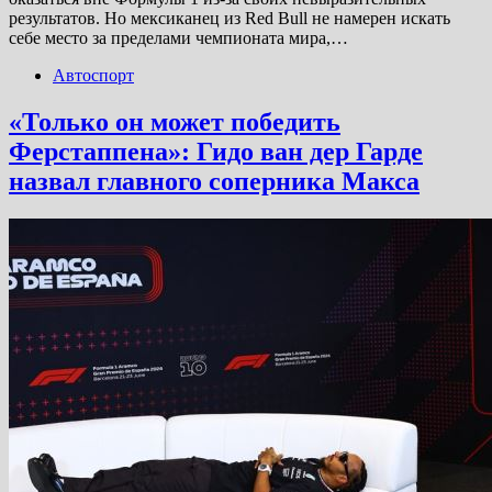
результатов. Но мексиканец из Red Bull не намерен искать
себе место за пределами чемпионата мира,…
Автоспорт
«Только он может победить
Ферстаппена»: Гидо ван дер Гарде
назвал главного соперника Макса