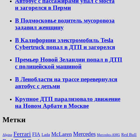
Автобус с пассажирами упал с моста
и загорелся в Перми
В Подмосковье водитель мусоровоза
задавил женщину
В Калифорнии электромобиль Tesla
Cybertruck попал в ДТП и загорелся
Премьер Новой Зеландии попал в ДТП
с полицейской машиной
В Ленобласти на трассе перевернулся
автобус с детьми
Крупное ДТП парализовало движение
на Новом Арбате в Москве
Метки
Ferrari
Mercedes
McLaren
FIA
Lada
Red Bull
Alpine
Mercedes-AMG