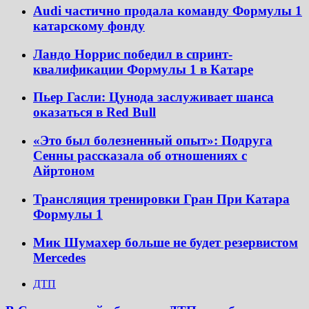
Audi частично продала команду Формулы 1
катарскому фонду
Ландо Норрис победил в спринт-
квалификации Формулы 1 в Катаре
Пьер Гасли: Цунода заслуживает шанса
оказаться в Red Bull
«Это был болезненный опыт»: Подруга
Сенны рассказала об отношениях с
Айртоном
Трансляция тренировки Гран При Катара
Формулы 1
Мик Шумахер больше не будет резервистом
Mercedes
ДТП