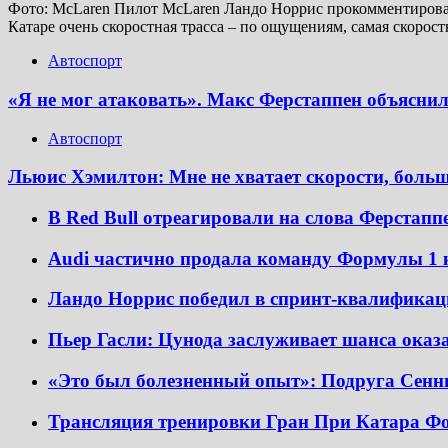
Фото: McLaren Пилот McLaren Ландо Норрис прокомментировал 
Катаре очень скоростная трасса – по ощущениям, самая скоростн
Автоспорт
«Я не мог атаковать». Макс Ферстаппен объясни
Автоспорт
Льюис Хэмилтон: Мне не хватает скорости, больш
В Red Bull отреагировали на слова Ферстаппе
Audi частично продала команду Формулы 1 
Ландо Норрис победил в спринт-квалификац
Пьер Гасли: Цунода заслуживает шанса оказа
«Это был болезненный опыт»: Подруга Сенн
Трансляция тренировки Гран При Катара Ф