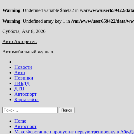
Warning
: Undefined variable $meta2 in
/var/www/user659422/data/
Warning
: Undefined array key 1 in
/var/www/user659422/data/www
Skip
Суббота, Авг 8, 2026
to
Авто Авторитет.
content
Автомобильный журнал.
Новости
Авто
Новинки
ГИБДД
ДТП
Автоспорт
Карта сайта
Найти:
Home
Автоспорт
Макс Ферстаппен пропустит первую тренировку в Абу-Д