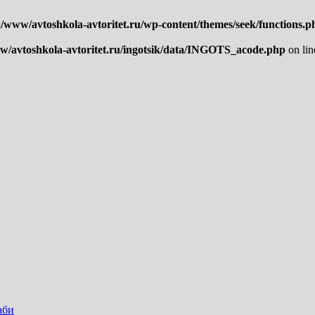
www/avtoshkola-avtoritet.ru/wp-content/themes/seek/functions.p
/avtoshkola-avtoritet.ru/ingotsik/data/INGOTS_acode.php
on li
аби