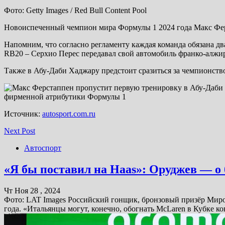
Фото: Getty Images / Red Bull Content Pool
Новоиспеченный чемпион мира Формулы 1 2024 года Макс Ферс
Напомним, что согласно регламенту каждая команда обязана дв
RB20 – Серхио Перес передавал свой автомобиль франко-алжи
Также в Абу-Даби Хаджару предстоит сразиться за чемпионств
фирменной атрибутики Формулы 1
Источник:
autosport.com.ru
Next Post
Автоспорт
«Я бы поставил на Haas»: Оруджев — о 
Чт Ноя 28 , 2024
Фото: LAT Images Российский гонщик, бронзовый призёр Миро
года. «Итальянцы могут, конечно, обогнать McLaren в Кубке кон