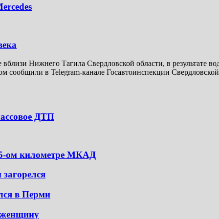
ercedes
века
ге вблизи Нижнего Тагила Свердловской области, в результате во
м сообщили в Telegram-канале Госавтоинспекции Свердловской о
массовое ДТП
 95-ом километре МКАД
и загорелся
елся в Перми
л женщину