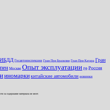
ИБДД
Гран
Госавтоинспекции
Гран При Бразилии
Гран При Катара
Опыт эксплуатации
пен
Россия
Москве
РФ
ги
иномарки
китайские автомобили
новинки
и за содержание материала не несет.