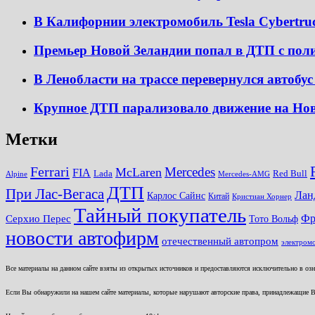
В Калифорнии электромобиль Tesla Cybertru
Премьер Новой Зеландии попал в ДТП с по
В Ленобласти на трассе перевернулся автобус
Крупное ДТП парализовало движение на Нов
Метки
Ferrari
Mercedes
McLaren
FIA
Lada
Red Bull
Alpine
Mercedes-AMG
ДТП
При Лас-Вегаса
Лан
Карлос Сайнс
Китай
Кристиан Хорнер
Тайный покупатель
Серхио Перес
Фр
Тото Вольф
новости автофирм
отечественный автопром
электром
Все материалы на данном сайте взяты из открытых источников и предоставляются исключительно в озна
Если Вы обнаружили на нашем сайте материалы, которые нарушают авторские права, принадлежащие В