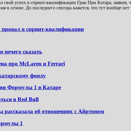
свой успех в спринт-квалификации Гран При Катара, заявив, ч
ая в сезоне. До последнего сектора кажется, что тут вообще нет 
л провал в спринт-квалификации
е нечего сказать
на про McLaren и Ferrari
катарскому фонду
ии Формулы 1 в Катаре
ться в Red Bull
ы рассказала об отношениях с Айртоном
ормулы 1