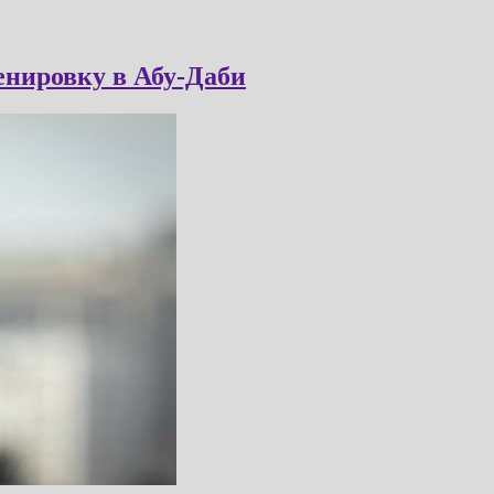
енировку в Абу-Даби