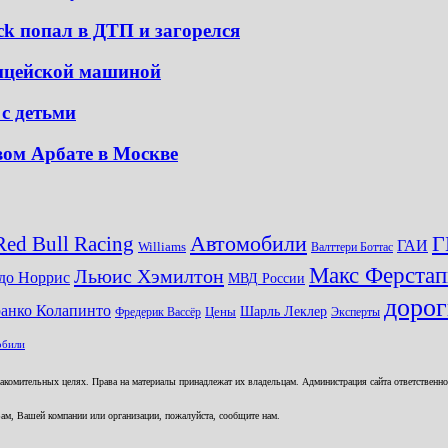
ck попал в ДТП и загорелся
лицейской машиной
 с детьми
ом Арбате в Москве
Автомобили
Red Bull Racing
Г
ГАИ
Williams
Валттери Боттас
Макс Ферстап
Льюис Хэмилтон
до Норрис
МВД России
доро
анко Колапинто
Шарль Леклер
Фредерик Вассёр
Цены
Эксперты
обили
комительных целях. Права на материалы принадлежат их владельцам. Администрация сайта ответственност
ам, Вашей компании или организации, пожалуйста, сообщите нам.