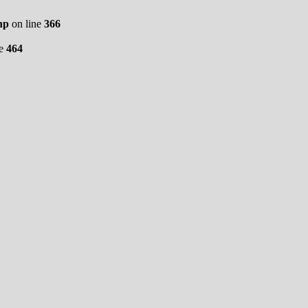
hp
on line
366
ne
464