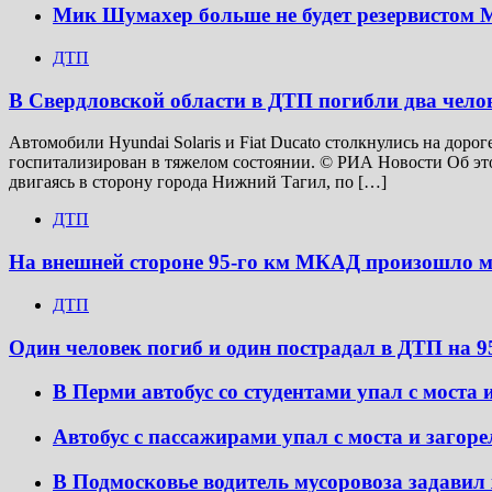
Мик Шумахер больше не будет резервистом M
ДТП
В Свердловской области в ДТП погибли два чело
Автомобили Hyundai Solaris и Fiat Ducato столкнулись на доро
госпитализирован в тяжелом состоянии. © РИА Новости Об это
двигаясь в сторону города Нижний Тагил, по […]
ДТП
На внешней стороне 95-го км МКАД произошло 
ДТП
Один человек погиб и один пострадал в ДТП на
В Перми автобус со студентами упал с моста 
Автобус с пассажирами упал с моста и загор
В Подмосковье водитель мусоровоза задави