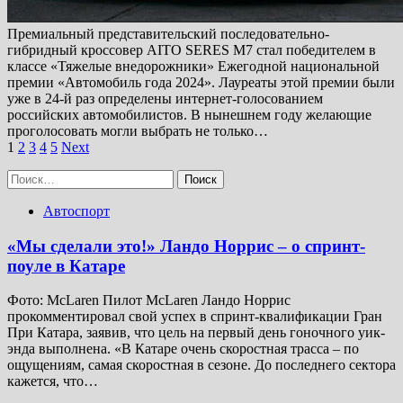
Премиальный представительский последовательно-
гибридный кроссовер AITO SERES M7 стал победителем в
классе «Тяжелые внедорожники» Ежегодной национальной
премии «Автомобиль года 2024». Лауреаты этой премии были
уже в 24-й раз определены интернет-голосованием
российских автомобилистов. В нынешнем году желающие
проголосовать могли выбрать не только…
Пагинация
1
2
3
4
5
Next
записей
Найти:
Автоспорт
«Мы сделали это!» Ландо Норрис – о спринт-
поуле в Катаре
Фото: McLaren Пилот McLaren Ландо Норрис
прокомментировал свой успех в спринт-квалификации Гран
При Катара, заявив, что цель на первый день гоночного уик-
энда выполнена. «В Катаре очень скоростная трасса – по
ощущениям, самая скоростная в сезоне. До последнего сектора
кажется, что…