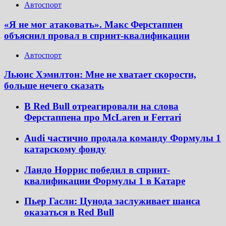
Автоспорт
«Я не мог атаковать». Макс Ферстаппен
объяснил провал в спринт-квалификации
Автоспорт
Льюис Хэмилтон: Мне не хватает скорости,
больше нечего сказать
В Red Bull отреагировали на слова
Ферстаппена про McLaren и Ferrari
Audi частично продала команду Формулы 1
катарскому фонду
Ландо Норрис победил в спринт-
квалификации Формулы 1 в Катаре
Пьер Гасли: Цунода заслуживает шанса
оказаться в Red Bull