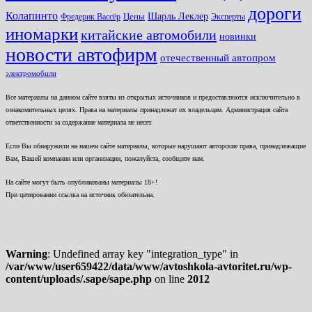
дороги
Колапинто
Шарль Леклер
Фредерик Вассёр
Цены
Эксперты
иномарки
китайские автомобили
новинки
новости автофирм
отечественный автопром
электромобили
Все материалы на данном сайте взяты из открытых источников и предоставляются исключительно в
ознакомительных целях. Права на материалы принадлежат их владельцам. Администрация сайта
ответственности за содержание материала не несет.
Если Вы обнаружили на нашем сайте материалы, которые нарушают авторские права, принадлежащие
Вам, Вашей компании или организации, пожалуйста, сообщите нам.
На сайте могут быть опубликованы материалы 18+!
При цитировании ссылка на источник обязательна.
Warning
: Undefined array key "integration_type" in
/var/www/user659422/data/www/avtoshkola-avtoritet.ru/wp-
content/uploads/.sape/sape.php
on line
2012