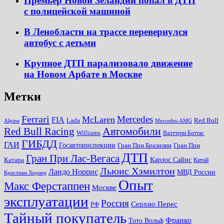
Премьер Новой Зеландии попал в ДТП
с полицейской машиной
В Ленобласти на трассе перевернулся
автобус с детьми
Крупное ДТП парализовало движение
на Новом Арбате в Москве
Метки
Ferrari
Mercedes
McLaren
FIA
Lada
Red Bull
Alpine
Mercedes-AMG
Автомобили
Red Bull Racing
Williams
Валттери Боттас
ГИБДД
ГАИ
Госавтоинспекции
Гран При Бразилии
Гран При
ДТП
Гран При Лас-Вегаса
Карлос Сайнс
Катара
Китай
Льюис Хэмилтон
Ландо Норрис
МВД России
Кристиан Хорнер
Опыт
Макс Ферстаппен
Москве
эксплуатации
Россия
Серхио Перес
РФ
Тайный покупатель
Франко
Тото Вольф