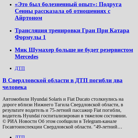
«Это был болезненный опыт»: Подруга
Сенны рассказала об отношениях с
Айртоном
Трансляция тренировки Гран При Катара
Формулы 1
Мик Шумахер больше не будет резервистом
Mercedes
ДТП
В Свердловской области в ДТП погибли два
человека
Автомобили Hyundai Solaris и Fiat Ducato столкнулись на
дороге вблизи Нижнего Тагила Свердловской области, в
результате водитель и 75-летний пассажир Fiat погибли,
водитель Hyundai госпитализирован в тяжелом состоянии.
© РИА Новости Об этом сообщили в Telegram-канале
Госавтоинспекции Свердловской области. "49-летний…
ДТП