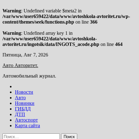
Warning
: Undefined variable $meta2 in
/var/www/user659422/data/www/avtoshkola-avtoritet.ru/wp-
content/themes/seek/functions.php
on line
366
Warning
: Undefined array key 1 in
/var/www/user659422/data/www/avtoshkola-
avtoritet.ru/ingotsik/data/INGOTS_acode.php
on line
464
Skip
Пятница, Авг 7, 2026
to
Авто Авторитет.
content
Автомобильный журнал.
Новости
Авто
Новинки
ГИБДД
ДТП
Автоспорт
Карта сайта
Найти: