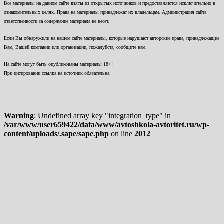
Все материалы на данном сайте взяты из открытых источников и предоставляются исключительно в
ознакомительных целях. Права на материалы принадлежат их владельцам. Администрация сайта
ответственности за содержание материала не несет.
Если Вы обнаружили на нашем сайте материалы, которые нарушают авторские права, принадлежащие
Вам, Вашей компании или организации, пожалуйста, сообщите нам.
На сайте могут быть опубликованы материалы 18+!
При цитировании ссылка на источник обязательна.
Warning
: Undefined array key "integration_type" in
/var/www/user659422/data/www/avtoshkola-avtoritet.ru/wp-
content/uploads/.sape/sape.php
on line
2012