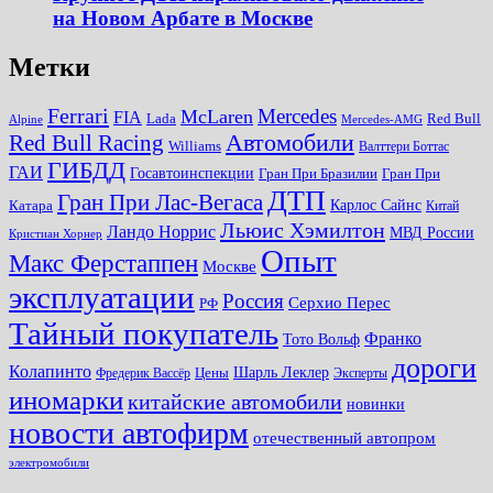
на Новом Арбате в Москве
Метки
Ferrari
Mercedes
McLaren
FIA
Lada
Red Bull
Alpine
Mercedes-AMG
Автомобили
Red Bull Racing
Williams
Валттери Боттас
ГИБДД
ГАИ
Госавтоинспекции
Гран При Бразилии
Гран При
ДТП
Гран При Лас-Вегаса
Карлос Сайнс
Катара
Китай
Льюис Хэмилтон
Ландо Норрис
МВД России
Кристиан Хорнер
Опыт
Макс Ферстаппен
Москве
эксплуатации
Россия
Серхио Перес
РФ
Тайный покупатель
Франко
Тото Вольф
дороги
Колапинто
Шарль Леклер
Фредерик Вассёр
Цены
Эксперты
иномарки
китайские автомобили
новинки
новости автофирм
отечественный автопром
электромобили