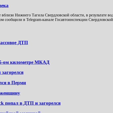
века
ге вблизи Нижнего Тагила Свердловской области, в результате во
м сообщили в Telegram-канале Госавтоинспекции Свердловской о
массовое ДТП
 95-ом километре МКАД
и загорелся
елся в Перми
л женщину
ck попал в ДТП и загорелся