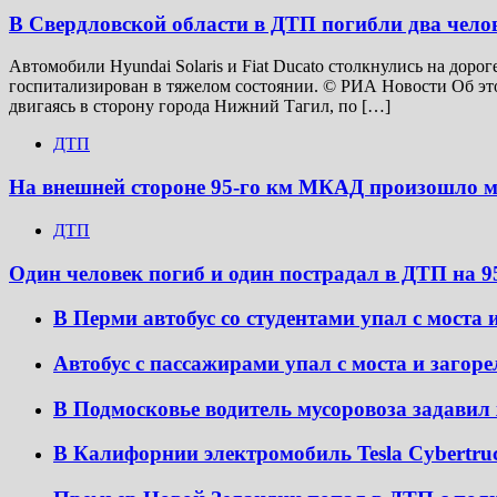
В Свердловской области в ДТП погибли два чело
Автомобили Hyundai Solaris и Fiat Ducato столкнулись на доро
госпитализирован в тяжелом состоянии. © РИА Новости Об это
двигаясь в сторону города Нижний Тагил, по […]
ДТП
На внешней стороне 95-го км МКАД произошло 
ДТП
Один человек погиб и один пострадал в ДТП на
В Перми автобус со студентами упал с моста 
Автобус с пассажирами упал с моста и загор
В Подмосковье водитель мусоровоза задави
В Калифорнии электромобиль Tesla Cybertru