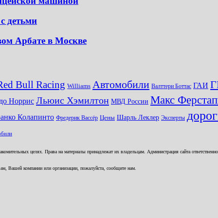
лицейской машиной
 с детьми
ом Арбате в Москве
Автомобили
Red Bull Racing
Г
ГАИ
Williams
Валттери Боттас
Макс Ферстап
Льюис Хэмилтон
до Норрис
МВД России
доро
анко Колапинто
Шарль Леклер
Фредерик Вассёр
Цены
Эксперты
обили
комительных целях. Права на материалы принадлежат их владельцам. Администрация сайта ответственност
ам, Вашей компании или организации, пожалуйста, сообщите нам.