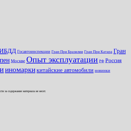
ИБДД
Гран
Госавтоинспекции
Гран При Бразилии
Гран При Катара
Опыт эксплуатации
пен
Россия
Москве
РФ
ги
иномарки
китайские автомобили
новинки
и за содержание материала не несет.