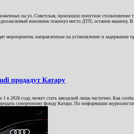
оложенных на ул. Советская, произошло попутное столкновение 
редполагаемый виновник покинул место ДТП, оставив машину. В
дят мероприятия, направленные на установление и задержание 
udi продадут Катару
е 1 в 2026 году, может стать заводской лишь частично. Как сооб
 продать суверенному фонду Катара. По информации журналиста