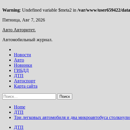
Warning
: Undefined variable $meta2 in
/var/www/user659422/data/
Skip
Пятница, Авг 7, 2026
to
Авто Авторитет.
content
Автомобильный журнал.
Новости
Авто
Новинки
ГИБДД
ДТП
Автоспорт
Карта сайта
Найти:
Home
ДТП
Три легковых автомобиля и два микроавтобуса столкнули
ДТП