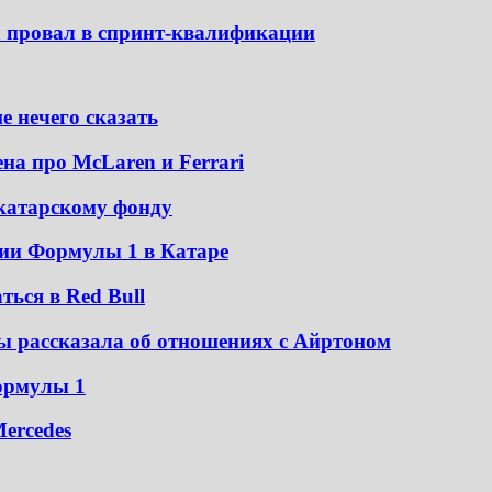
л провал в спринт-квалификации
е нечего сказать
на про McLaren и Ferrari
катарскому фонду
ии Формулы 1 в Катаре
ться в Red Bull
ы рассказала об отношениях с Айртоном
ормулы 1
ercedes