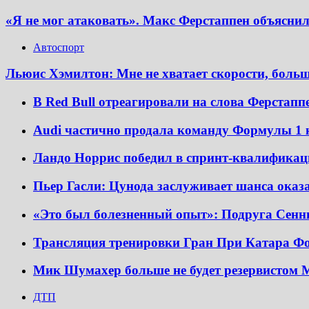
«Я не мог атаковать». Макс Ферстаппен объясни
Автоспорт
Льюис Хэмилтон: Мне не хватает скорости, больш
В Red Bull отреагировали на слова Ферстаппе
Audi частично продала команду Формулы 1 
Ландо Норрис победил в спринт-квалификац
Пьер Гасли: Цунода заслуживает шанса оказа
«Это был болезненный опыт»: Подруга Сенн
Трансляция тренировки Гран При Катара Ф
Мик Шумахер больше не будет резервистом M
ДТП