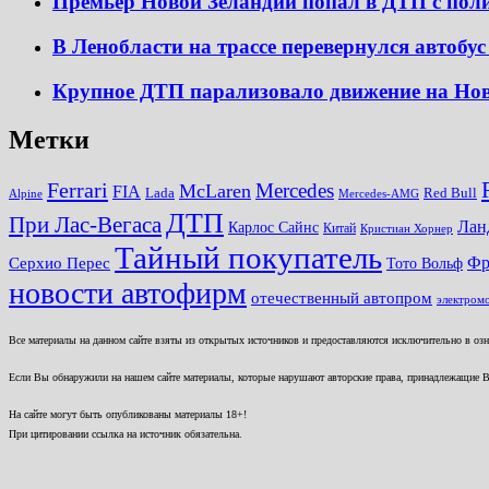
Премьер Новой Зеландии попал в ДТП с по
В Ленобласти на трассе перевернулся автобус
Крупное ДТП парализовало движение на Нов
Метки
Ferrari
Mercedes
McLaren
FIA
Lada
Red Bull
Alpine
Mercedes-AMG
ДТП
При Лас-Вегаса
Лан
Карлос Сайнс
Китай
Кристиан Хорнер
Тайный покупатель
Серхио Перес
Фр
Тото Вольф
новости автофирм
отечественный автопром
электром
Все материалы на данном сайте взяты из открытых источников и предоставляются исключительно в озна
Если Вы обнаружили на нашем сайте материалы, которые нарушают авторские права, принадлежащие В
На сайте могут быть опубликованы материалы 18+!
При цитировании ссылка на источник обязательна.